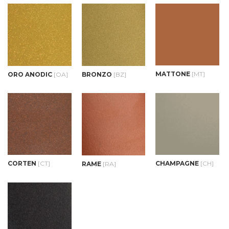
MATTONE
[MT]
ORO ANODIC
[OA]
BRONZO
[BZ]
CORTEN
[CT]
CHAMPAGNE
[CH]
RAME
[RA]