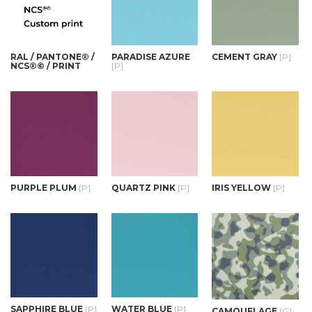
RAL / PANTONE® /
PARADISE AZURE
CEMENT GRAY
[P]
NCS®© / PRINT
[P]
PURPLE PLUM
[P]
QUARTZ PINK
[P]
IRIS YELLOW
[P]
SAPPHIRE BLUE
[P]
WATER BLUE
[P]
CAMOUFLAGE
[G]