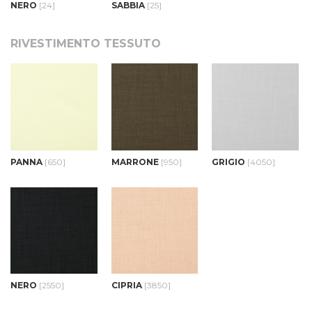
NERO
[24]
SABBIA
[25]
RIVESTIMENTO TESSUTO
PANNA
[650]
MARRONE
[950]
GRIGIO
[4050]
NERO
[2550]
CIPRIA
[3850]