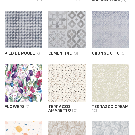
PIED DE POULE
[G]
CEMENTINE
[G]
GRUNGE CHIC
[G]
FLOWERS
[G]
TERRAZZO
TERRAZZO CREAM
AMARETTO
[G]
[G]