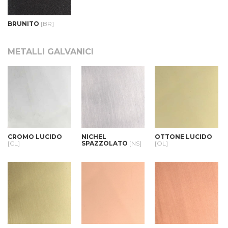
BRUNITO
[BR]
METALLI GALVANICI
CROMO LUCIDO
NICHEL
OTTONE LUCIDO
[CL]
SPAZZOLATO
[NS]
[OL]