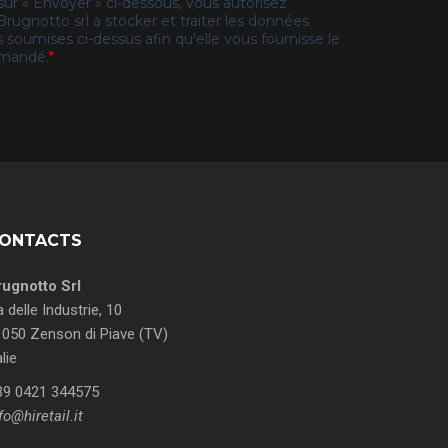
ONTACTS
rugnotto Srl
a delle Industrie, 10
050 Zenson di Piave (TV)
alie
39 0421 344575
fo@hiretail.it