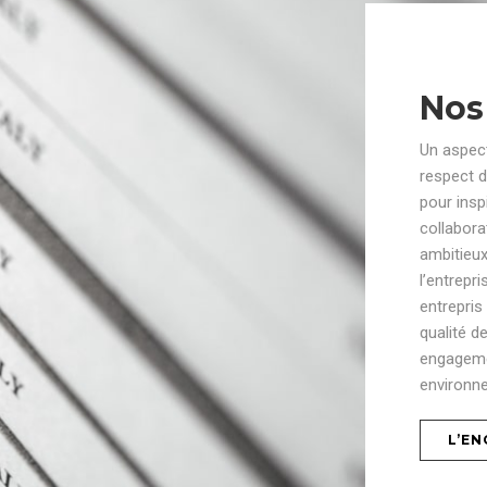
Nos
Un aspect
respect d
pour insp
collabora
ambitieu
l’entrepr
entrepris
qualité 
engagemen
environne
L’E