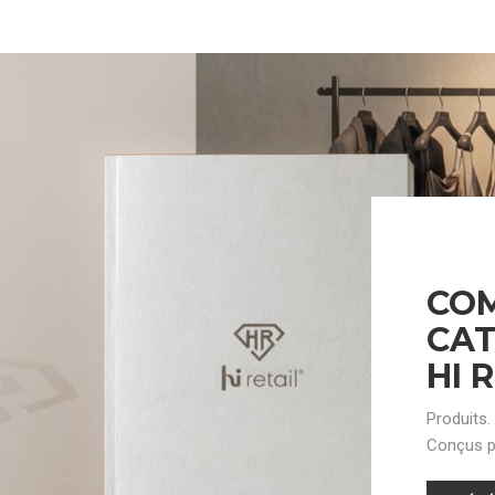
CO
CA
HI 
Produits.
Conçus p