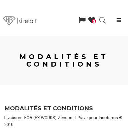
Langue
Search
Men
Richiedi
0
un
MODALITÉS ET
CONDITIONS
preventivo
MODALITÉS ET CONDITIONS
Livraison : FCA (EX WORKS) Zenson di Piave pour Incoterms ®
2010.