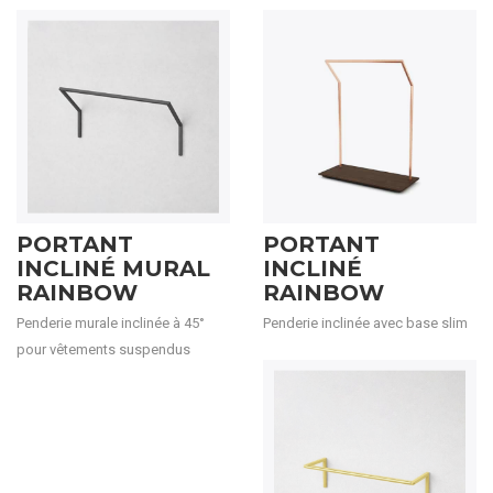
PORTANT
PORTANT
INCLINÉ MURAL
INCLINÉ
RAINBOW
RAINBOW
Penderie murale inclinée à 45°
Penderie inclinée avec base slim
pour vêtements suspendus