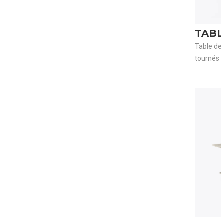
TAB
Table d
tournés