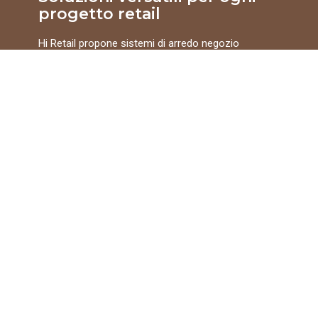
progetto retail
Hi Retail propone sistemi di arredo negozio
modulari, pensati per essere ampliati e aggiornati
nel tempo. Grazie a prodotti già ingegnerizzati,
finiture disponibili a catalogo e numerose possibilità
di configurazione, è possibile realizzare spazi
commerciali ordinati, flessibili e sempre coerenti
con l’identità del brand.
Esplora i sistemi espositivi Hi Retail