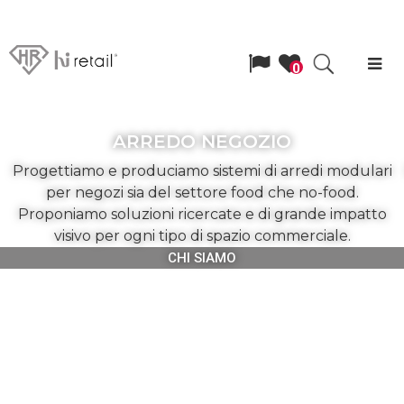
Lingua
Search
Men
Richiedi
0
ARREDO NEGOZIO
un
Progettiamo e produciamo sistemi di arredi modulari
per negozi sia del settore food che no-food.
Proponiamo soluzioni ricercate e di grande impatto
visivo per ogni tipo di spazio commerciale.
CHI SIAMO
preventivo